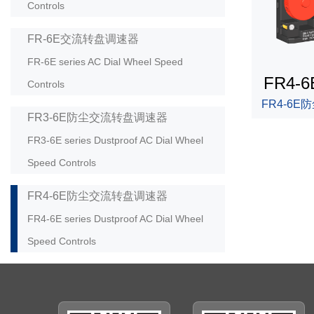
Controls
FR-6E交流转盘调速器
FR-6E series AC Dial Wheel Speed
FR4-6
Controls
FR4-6
FR3-6E防尘交流转盘调速器
FR3-6E series Dustproof AC Dial Wheel
Speed Controls
FR4-6E防尘交流转盘调速器
FR4-6E series Dustproof AC Dial Wheel
Speed Controls