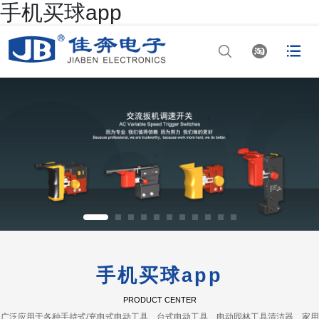
手机买球app




网站首页

手机买球app

手机买球app

正规买球app排行

正规买球app排行十
佳平台
手机买球app

正规买球app官网
PRODUCT CENTER
广泛应用于各种手持式/充电式电动工具、台式电动工具、电动园林工具清洁器、家用