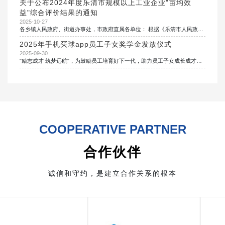
关于公布2024年度乐清市规模以上工业企业"亩均效
益"综合评价结果的通知
2025-10-27
各乡镇人民政府、街道办事处，市政府直属各单位： 根据《乐清市人民政府关于进一步深化"亩均论英雄"改革推动经济高质量发展的实施意见》（乐政发〔2020〕34号）和《关于印发〈乐清市工业企业"亩均效益"综合评价实施办法（2025年修订）〉的通知》（乐亩均领〔2025〕1号）精神，我市开展了2024年度规模以上工业企业"亩均效益"综合评价工作，经公示无异议，现予以公布。 请有关部门于11月开始，对应A、B、C、D四类评价结果，落实相关政策。 附件：2024年度乐清市规模以上工业企业"
2025年手机买球app员工子女奖学金发放仪式
2025-09-30
"励志成才 筑梦远航"，为鼓励员工培育好下一代，助力员工子女成长成才，报效祖国，服务社会，公司特设立手机买球app员工子女奖学金。凡是手机买球app员工子女在全国统一高考、硕考、博考中取得优异成绩，被各大院校录取的博士生、硕士生、本科生、专科生等均奖励不同金额的奖学金。
COOPERATIVE PARTNER
合作伙伴
诚信和守约，是建立合作关系的根本