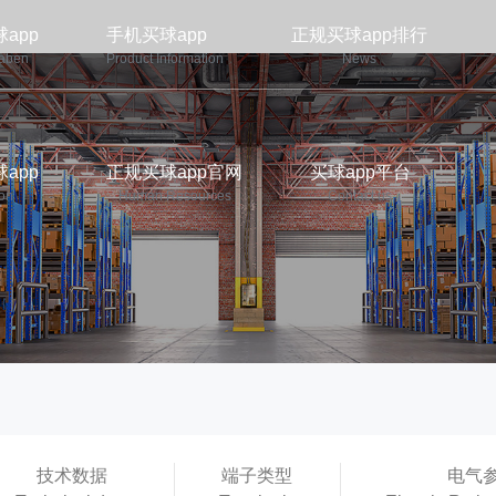
app
手机买球app
正规买球app排行
iaben
Product Information
News
app
正规买球app官网
买球app平台
ion
Human Resources
Contact us
技术数据
端子类型
电气