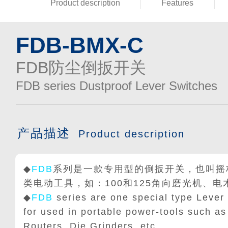
Product description
Features
FDB-BMX-C
FDB防尘倒扳开关
FDB series Dustproof Lever Switches
产品描述
Product description
◆
FDB
系列是一款专用型的倒扳开关，也叫摇
类电动工具，如：100和125角向磨光机、
◆
FDB
series are one special type Lever
for used in portable power-tools such 
Routers, Die Grinders, etc.