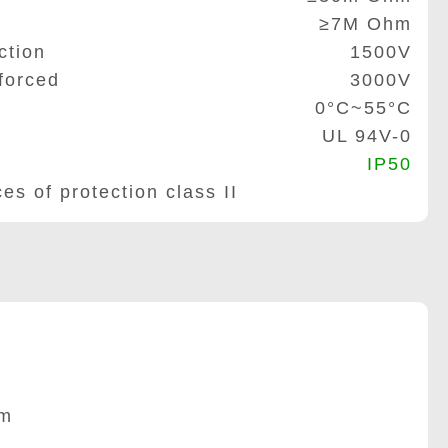
≥7M Ohm
ction
1500V
forced
3000V
0°C~55°C
UL 94V-0
IP50
of protection class II
m