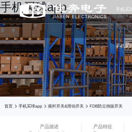
手机买球app
手机买球
About J
手机买球
Solut



首页
手机买球app
摇杆开关&滑动开关
FDB防尘倒扳开关
产品描述
产品特征