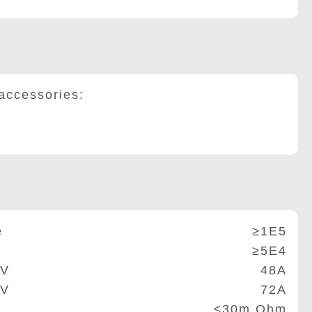
ccessories:
e
≥1E5
≥5E4
0V
48A
5V
72A
≤30m Ohm