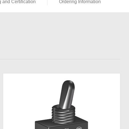
g and Certification
Ordering Information