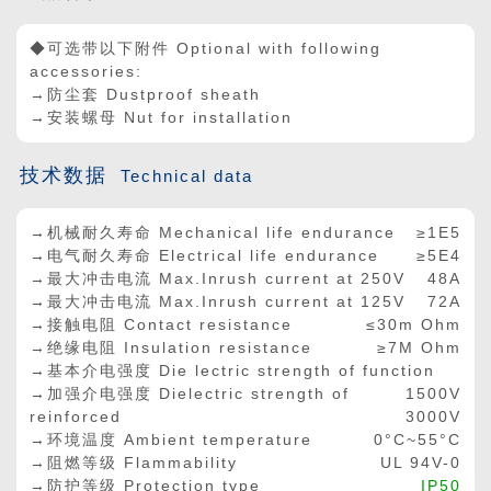
◆可选带以下附件 Optional with following
accessories:
→防尘套 Dustproof sheath
→安装螺母 Nut for installation
技术数据
Technical data
→机械耐久寿命 Mechanical life endurance
≥1E5
→电气耐久寿命 Electrical life endurance
≥5E4
→最大冲击电流 Max.Inrush current at 250V
48A
→最大冲击电流 Max.Inrush current at 125V
72A
→接触电阻 Contact resistance
≤30m Ohm
→绝缘电阻 Insulation resistance
≥7M Ohm
→基本介电强度 Die lectric strength of function
→加强介电强度 Dielectric strength of
1500V
reinforced
3000V
→环境温度 Ambient temperature
0°C~55°C
→阻燃等级 Flammability
UL 94V-0
→防护等级 Protection type
IP50