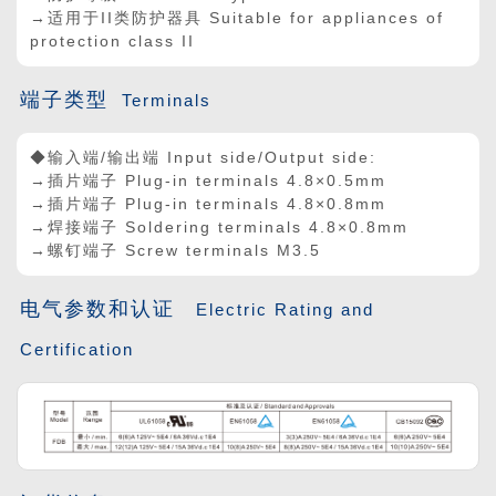
→适用于II类防护器具 Suitable for appliances of
protection class II
端子类型
Terminals
◆输入端/输出端 Input side/Output side:
→插片端子 Plug-in terminals 4.8×0.5mm
→插片端子 Plug-in terminals 4.8
×
0.8mm
→焊接端子 Soldering terminals 4.8
×
0.8mm
→螺钉端子 Screw terminals M3.5
电气参数和认证
Electric Rating and
Certification