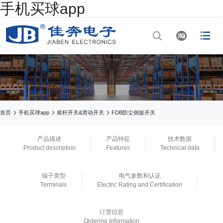
手机买球app




网站首页

手机买球app

手机买球app



首页
手机买球app
摇杆开关&滑动开关
FDB防尘倒扳开关

正规买球app排行
产品描述
产品特征
技术数据
Product description
Features
Technical data

正规买球app排行十
端子类型
电气参数和认证
佳平台
Terminals
Electric Rating and Certification

正规买球app官网
订货信息
Ordering Information