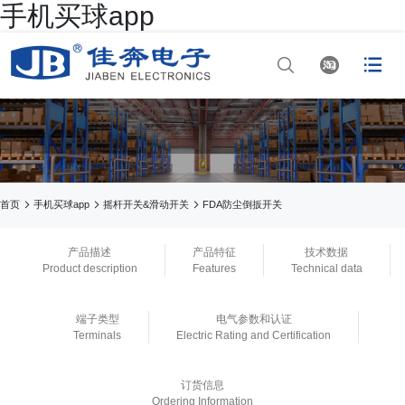
手机买球app




网站首页

手机买球app

手机买球app



首页
手机买球app
摇杆开关&滑动开关
FDA防尘倒扳开关

正规买球app排行
产品描述
产品特征
技术数据
Product description
Features
Technical data

正规买球app排行十
端子类型
电气参数和认证
佳平台
Terminals
Electric Rating and Certification

正规买球app官网
订货信息
Ordering Information