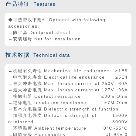
产品特征
Features
◆可选带以下附件 Optional with following
accessories:
→防尘套 Dustproof sheath
→安装螺母 Nut for installation
技术数据
Technical data
→机械耐久寿命 Mechanical life endurance
≥1E5
→电气耐久寿命 Electrical life endurance
≥5E4
→最大冲击电流 Max. Inrush current at 250V
60A
→最大冲击电流 Max. Inrush current at 127V
96A
→接触电阻 Contact resistance
≤30m Ohm
→绝缘电阻 Insulation resistance
≥7M Ohm
→基本介电强度 Dielectric strength of function
→加强介电强度 Dielectric strength of
1500V
reinforced
3000V
→环境温度 Ambient temperature
0°C~55°C
→阻燃等级 Flammability
UL 94V-0