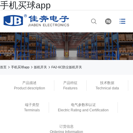
手机买球app




网站首页

手机买球app

手机买球app



首页
手机买球app
扳机开关
FA2-6C防尘扳机开关

正规买球app排行
产品描述
产品特征
技术数据
Product description
Features
Technical data

手机买球app
端子类型
电气参数和认证

正规买球app官网
Terminals
Electric Rating and Certification

买球app平台
订货信息
Ordering Information