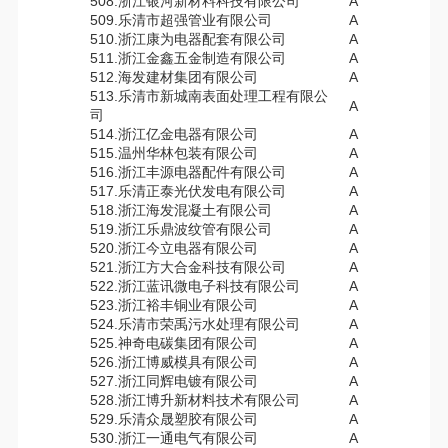
508.
A
浙江银河新材料科技有限公司
509.
A
乐清市超强管业有限公司
510.
A
浙江康为电器配套有限公司
511.
A
浙江金鑫五金制造有限公司
512.
A
海发建材集团有限公司
513.
乐清市新城南表面处理工程有限公
A
司
514.
A
浙江亿金电器有限公司
515.
A
温州华林包装有限公司
516.
A
浙江丰源电器配件有限公司
517.
A
乐清正泰光伏发电有限公司
518.
A
浙江海发混凝土有限公司
519.
A
浙江乐鼎波纹管有限公司
520.
A
浙江今立电器有限公司
521.
A
浙江方大合金科技有限公司
522.
A
浙江蓝讯微电子科技有限公司
523.
A
浙江裕丰铜业有限公司
524.
A
乐清市荣禹污水处理有限公司
525.
A
神奇电碳集团有限公司
526.
A
浙江博威模具有限公司
527.
A
浙江同辉电镀有限公司
528.
A
浙江博升新材料技术有限公司
529.
A
乐清众晟塑胶有限公司
530.
A
浙江一通电气有限公司