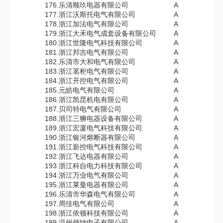
176.
A
乐清顺玖电器有限公司
177.
A
浙江沃斯托电气有限公司
178.
A
浙江加法电气有限公司
179.
A
浙江大禾电气成套设备有限公司
180.
A
浙江世隆电气科技有限公司
181.
A
浙江邦吉电气有限公司
182.
A
乐清市大和电气有限公司
183.
A
浙江茗柜电气有限公司
184.
A
浙江开控电气有限公司
185.
A
元皓电气有限公司
186.
A
浙江凯昆机电有限公司
187.
A
贝司特电气有限公司
188.
A
浙江三狮电器设备有限公司
189.
A
浙江宏厦电气科技有限公司
190.
A
浙江银河熔断器有限公司
191.
A
浙江新控电气科技有限公司
192.
A
浙江飞达电器有限公司
193.
A
浙江科自电力科技有限公司
194.
A
浙江万业电气有限公司
195.
A
浙江莱曼电器有限公司
196.
A
乐清市华森电气有限公司
197.
A
周佳电气有限公司
198.
A
浙江依顿科技有限公司
199.
A
温州领纳电子有限公司