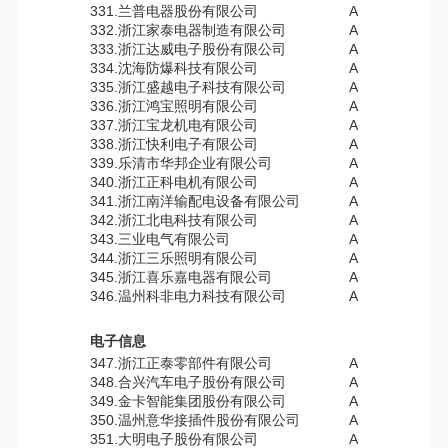
331.
A
兰普电器股份有限公司
332.
A
浙江家泰电器制造有限公司
333.
A
浙江达威电子股份有限公司
334.
A
沈海防爆科技有限公司
335.
A
浙江盛越电子科技有限公司
336.
A
浙江鸿宝照明有限公司
337.
A
浙江宝龙机电有限公司
338.
A
浙江快利电子有限公司
339.
A
乐清市华邦企业有限公司
340.
A
浙江正科电机有限公司
341.
A
浙江南洋输配电设备有限公司
342.
A
浙江北电科技有限公司
343.
A
三业电气有限公司
344.
A
浙江三乐照明有限公司
345.
A
浙江喜乐嘉电器有限公司
346.
A
温州科非电力科技有限公司
电子信息
347.
A
浙江正泰零部件有限公司
348.
A
合兴汽车电子股份有限公司
349.
A
金卡智能集团股份有限公司
350.
A
温州意华接插件股份有限公司
351.
A
大明电子股份有限公司