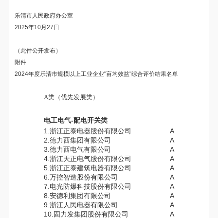
乐清市人民政府办公室
2025年10月27日
（此件公开发布）
附件
2024年度乐清市规模以上工业企业"亩均效益"综合评价结果名单
A类（优先发展类）
-
电工电气
配电开关类
1.
A
浙江正泰电器股份有限公司
2.
A
德力西集团有限公司
3.
A
德力西电气有限公司
4.
A
浙江天正电气股份有限公司
5.
A
浙江正泰建筑电器有限公司
6.
A
万控智造股份有限公司
7.
A
电光防爆科技股份有限公司
8.
A
安德利集团有限公司
9.
A
浙江人民电器有限公司
10.
A
固力发集团股份有限公司