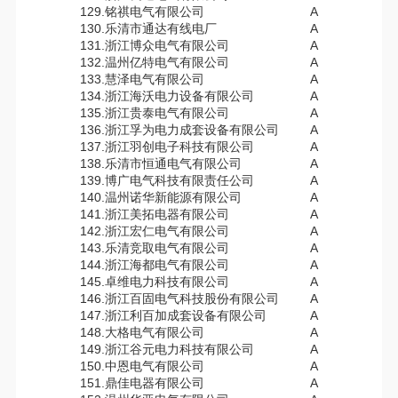
129.
A
铭祺电气有限公司
130.
A
乐清市通达有线电厂
131.
A
浙江博众电气有限公司
132.
A
温州亿特电气有限公司
133.
A
慧泽电气有限公司
134.
A
浙江海沃电力设备有限公司
135.
A
浙江贵泰电气有限公司
136.
A
浙江孚为电力成套设备有限公司
137.
A
浙江羽创电子科技有限公司
138.
A
乐清市恒通电气有限公司
139.
A
博广电气科技有限责任公司
140.
A
温州诺华新能源有限公司
141.
A
浙江美拓电器有限公司
142.
A
浙江宏仁电气有限公司
143.
A
乐清竞取电气有限公司
144.
A
浙江海都电气有限公司
145.
A
卓维电力科技有限公司
146.
A
浙江百固电气科技股份有限公司
147.
A
浙江利百加成套设备有限公司
148.
A
大格电气有限公司
149.
A
浙江谷元电力科技有限公司
150.
A
中恩电气有限公司
151.
A
鼎佳电器有限公司