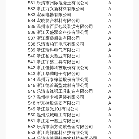
531.
A
乐清市州际混凝土有限公司
532.
A
浙江万兴新材料有限公司
533.
A
宏泰电器有限公司
534.
A
宏晓复合材料有限公司
535.
A
温州市百展包装装潢有限公司
536.
A
浙江天盛双金科技有限公司
537.
A
浙江鹰堡服饰有限公司
538.
A
乐清市柏宜电气有限公司
539.
A
浙江瑞科电气有限公司
540.
A
浙江柏大塑业有限公司
541.
A
浙江宇盛工具有限公司
542.
A
浙江佳博科技股份有限公司
543.
A
浙江华腾电子有限公司
544.
A
温州万泰橡塑股份有限公司
545.
A
浙江德首新型建材有限公司
546.
A
乐清市锋强工具制造有限公司
547.
A
温州捷卡祺男装有限公司
548.
A
华东控股集团有限公司
549.
101
A
浙江章光
有限公司
550.
A
温州成城电工有限公司
551.
A
浙江定一塑业有限公司
552.
A
乐清市南方硬质合金有限公司
553.
A
浙江高祥塑料科技有限公司
554.
A
乐清市迪恩特净水科技有限公司