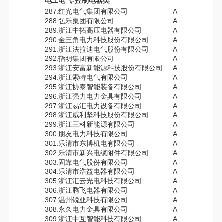
-
电工电气
控制电器类
287.
A
红光电气集团有限公司
288.
A
弘乐集团有限公司
289.
A
浙江中拓高压电器有限公司
290.
A
金三角电力科技股份有限公司
291.
A
浙江法拉迪电气股份有限公司
292.
A
指明集团有限公司
293.
A
浙江安富新能源科技股份有限公司
294.
A
浙江索特电气有限公司
295.
A
浙江协泰智能装备有限公司
296.
A
浙江强力电力金具有限公司
297.
A
浙江易汇电力设备有限公司
298.
A
浙江威利坚科技股份有限公司
299.
A
浙江三科新能源有限公司
300.
A
朋友电力科技有限公司
301.
A
乐清市东博机电有限公司
302.
A
乐清市新兴电缆附件有限公司
303.
A
固靠电气股份有限公司
304.
A
乐清市浩益电器有限公司
305.
A
浙江汇云光电科技有限公司
306.
A
浙江腾飞电器有限公司
307.
A
温州锐亚科技有限公司
308.
A
永久电力金具有限公司
309.
A
浙江中互智能科技有限公司