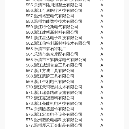
555.
A
乐清市陆川混凝土有限公司
556.
A
浙江可康医疗科技有限公司
557.
A
温州裕宏电气有限公司
558.
A
温州力能数控技术有限公司
559.
A
浙江特伦斯电气有限公司
560.
A
浙江建瓴新材料有限公司
561.
A
浙江星达电子科技有限公司
562.
A
浙江伯特利新材料技术有限公司
563.
A
乐清市磐石冲制厂
564.
A
乐清市鑫众摩配有限公司
565.
A
乐清市三辉防爆电气有限公司
566.
A
浙江成洲合金工具有限公司
567.
A
浙江方成工具有限公司
568.
A
浙江腾牌工具有限公司
569.
A
浙江牛利电气有限公司
570.
A
浙江天玛密封技术有限公司
571.
A
浙江瑞森路政设施有限公司
572.
A
浙江嘉冠塑料有限公司
573.
A
浙江亮能机电科技有限公司
574.
A
乐清瓯盛服饰有限公司
575.
A
浙江宏泰电子设备有限公司
576.
A
温州塑欣电器科技有限公司
577.
A
温州厚禾五金制品有限公司