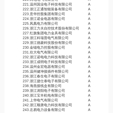
221.
A
温州国业电子科技有限公司
222.
A
浙江正通智能装备有限公司
223.
A
意华控股集团有限公司
224.
A
浙江诺金电器有限公司
225.
A
凤凰电力有限公司
226.
A
浙江力夫自控技术股份有限公司
227.
A
红旗集团电力金具有限公司
228.
A
浙江科瑞普电气有限公司
229.
A
浙江德菱科技股份有限公司
230.
A
金锚电力控股有限公司
231.
A
欣大电气有限公司
232.
A
浙江诺电电力科技有限公司
233.
A
浙江成明电子科技有限公司
234.
A
温州金宏电器有限公司
235.
A
温州健坤接插件有限公司
236.
A
浙江春生电子有限公司
237.
A
浙江捷仕泰电子有限公司
238.
A
海燕接线盒有限公司
239.
A
浙江涛阳电子有限公司
240.
A
浙江宝丰机电有限公司
241.
A
上华电气有限公司
242.
A
浙江顺唐电力科技有限公司
243.
A
左易电力设备有限公司